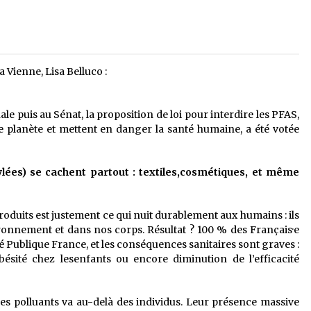
Vienne, Lisa Belluco :
le puis au Sénat, la proposition de loi pour interdire les PFAS,
e planète et mettent en danger la santé humaine, a été votée
lées) se cachent partout : textiles,cosmétiques, et même
produits est justement ce qui nuit durablement aux humains : ils
ronnement et dans nos corps. Résultat ? 100 % des Français·e
 Publique France, et les conséquences sanitaires sont graves :
obésité chez lesenfants ou encore diminution de l’efficacité
 des polluants va au-delà des individus. Leur présence massive