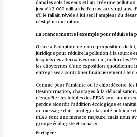
dans les sols, les eaux et l’air crée une pollutio
jusqu’à 2 000 milliards d’euros sur vingt ans, 
s’il le fallait, révèle à lui seul l’ampleur du dés
n’est plus une option.
La France montre l’exemple pour réduire la po
Grâce à l’adoption de notre proposition de loi
juridique pour réduire la pollution à la source
lesquels des alternatives existent, inclure les P
les citoyen·nes d’une exposition quotidienne in
entreprises à contribuer financièrement à leur 
Comme pour l’amiante ou le chlordécone, les in
Désinformation, chantages à la délocalisatio
d’enquête : les lobbies des PFAS sont nombreux
perdue alourdit l’addition écologique et sanita
un message clair : protéger la santé publique e
PFAS sont une menace majeure, mais nous avon
groupe écologiste et social. »
Partager :