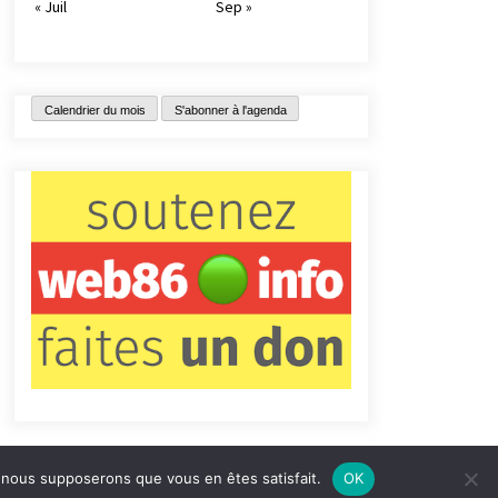
« Juil
Sep »
Calendrier du mois
S'abonner à l'agenda
e, nous supposerons que vous en êtes satisfait.
OK
tact
Qui sommes-nous ?
Informations légales