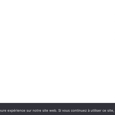
eure expérience sur notre site web. Si vous continuez à utiliser ce sit
Con