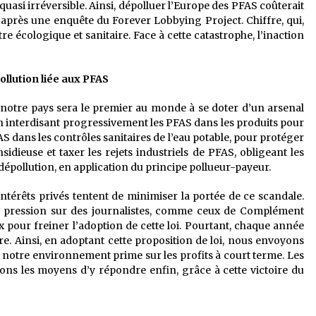
n quasi irréversible. Ainsi, dépolluer l’Europe des PFAS coûterait
d’après une enquête du Forever Lobbying Project. Chiffre, qui,
astre écologique et sanitaire. Face à cette catastrophe, l’inaction
llution liée aux PFAS
, notre pays sera le premier au monde à se doter d’un arsenal
 en interdisant progressivement les PFAS dans les produits pour
FAS dans les contrôles sanitaires de l’eau potable, pour protéger
sidieuse et taxer les rejets industriels de PFAS, obligeant les
dépollution, en application du principe pollueur-payeur.
térêts privés tentent de minimiser la portée de ce scandale.
n, pression sur des journalistes, comme ceux de Complément
 pour freiner l’adoption de cette loi. Pourtant, chaque année
ire. Ainsi, en adoptant cette proposition de loi, nous envoyons
t notre environnement prime sur les profits à court terme. Les
s les moyens d’y répondre enfin, grâce à cette victoire du