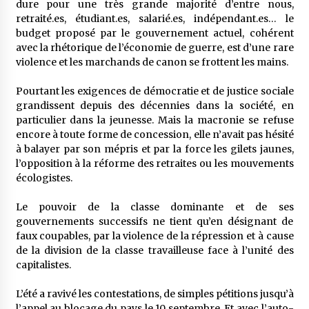
dure pour une très grande majorité d’entre nous,
retraité.es, étudiant.es, salarié.es, indépendant.es… le
budget proposé par le gouvernement actuel, cohérent
avec la rhétorique de l’économie de guerre, est d’une rare
violence et les marchands de canon se frottent les mains.
Pourtant les exigences de démocratie et de justice sociale
grandissent depuis des décennies dans la société, en
particulier dans la jeunesse. Mais la macronie se refuse
encore à toute forme de concession, elle n’avait pas hésité
à balayer par son mépris et par la force les gilets jaunes,
l’opposition à la réforme des retraites ou les mouvements
écologistes.
Le pouvoir de la classe dominante et de ses
gouvernements successifs ne tient qu’en désignant de
faux coupables, par la violence de la répression et à cause
de la division de la classe travailleuse face à l’unité des
capitalistes.
L’été a ravivé les contestations, de simples pétitions jusqu’à
l’appel au blocage du pays le 10 septembre. Et avec l’auto-