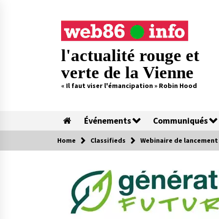
Skip
to
content
l'actualité rouge et
verte de la Vienne
« Il faut viser l'émancipation » Robin Hood
Événements
Communiqués
Home
Classifieds
Webinaire de lancement d