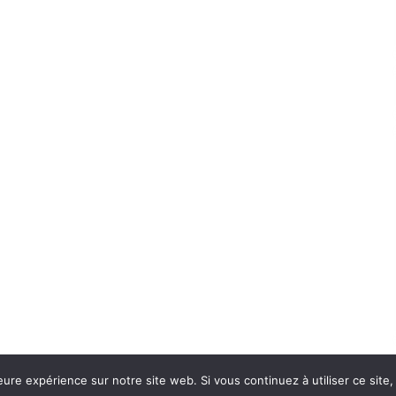
eure expérience sur notre site web. Si vous continuez à utiliser ce sit
Con