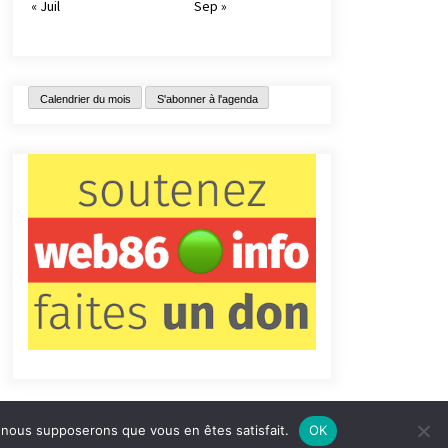
« Juil
Sep »
Calendrier du mois
S'abonner à l'agenda
e, nous supposerons que vous en êtes satisfait.
OK
tact
Qui sommes-nous ?
Informations légales