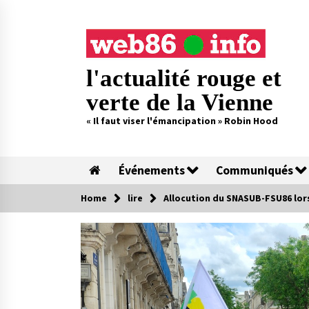
Skip
to
content
l'actualité rouge et
verte de la Vienne
« Il faut viser l'émancipation » Robin Hood
Événements
Communiqués
Home
lire
Allocution du SNASUB-FSU86 lors