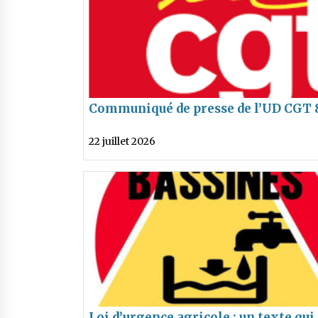
Communiqué de presse de l’UD CGT 
concernant la marche des fiertés du 
22 juillet 2026
juillet 2026
Loi d’urgence agricole : un texte qui