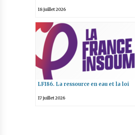
une fermeture brutale, sans bilan ni
18 juillet 2026
perspectives
LFI86. La ressource en eau et la loi
« d’urgence agricole »
17 juillet 2026