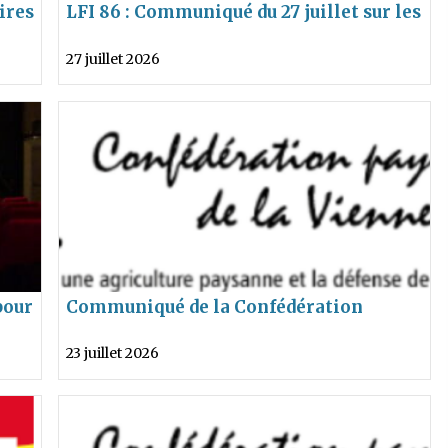
ires
LFI 86 : Communiqué du 27 juillet sur les
incendies de Gironde
27 juillet 2026
pour
Communiqué de la Confédération
néma
Paysanne dénonçant les votes de MM.
23 juillet 2026
Turquois, Belin et de Mme Bellamy