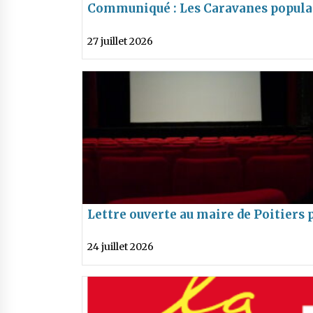
Communiqué : Les Caravanes popula
à Poitiers le 28 juillet
27 juillet 2026
Lettre ouverte au maire de Poitiers 
le financement de « Collèges au ci
24 juillet 2026
»