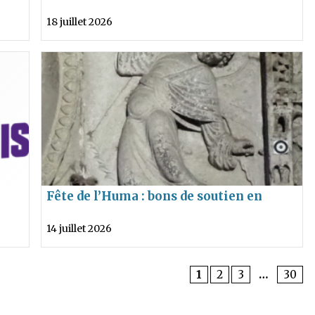
quelle vision pour l’avenir des animaux
18 juillet 2026
et du site ?
Fête de l’Huma : bons de soutien en
vente
14 juillet 2026
1
2
3
…
30