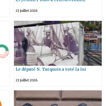
MARCHE DES FIERTÉS RURALES : QUE
21 juillet 2026
VIENNENT FAIRE ICI Bernard
CAZENEUVE, Aurore BERGÉ ET Gabriel
ATTAL ???
Le député N. Turquois a voté la loi
poison
21 juillet 2026