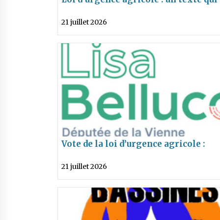
menace l’eau, la santé et l’avenir de
21 juillet 2026
l’agriculture adopté malgré une
mobilisation citoyenne massive
Vote de la loi d’urgence agricole :
communiqué de Lisa Belluco
21 juillet 2026