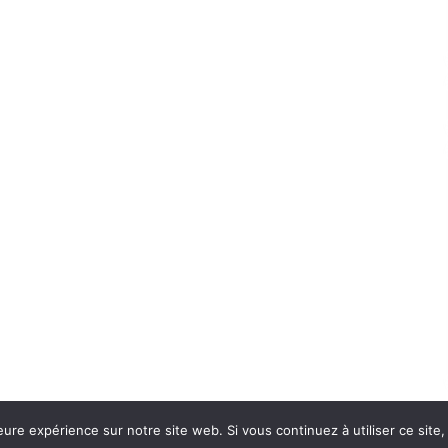
eure expérience sur notre site web. Si vous continuez à utiliser ce sit
Con