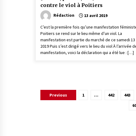
contre le viol à Poitiers
Rédaction
13 avril 2019
C’est la première fois qu’une manifestation féminist
Poitiers se rend sur le lieu même d’un viol. La
manifestation est partie du marché de ce samedi 13 
2019 Puis s’est dirigé vers le lieu du viol À l’arrivée d
manifestation, voici la déclaration qui a été lue : […]
Pagination
Previous
1
…
442
443
des
6
publications