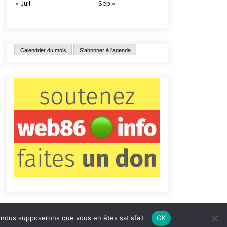
« Juil
Sep »
Calendrier du mois
S'abonner à l'agenda
e, nous supposerons que vous en êtes satisfait.
OK
tact
Qui sommes-nous ?
Informations légales