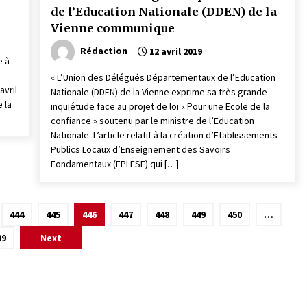
de l’Education Nationale (DDEN) de la
Vienne communique
Rédaction
12 avril 2019
e à
« L’Union des Délégués Départementaux de l’Education
avril
Nationale (DDEN) de la Vienne exprime sa très grande
e la
inquiétude face au projet de loi « Pour une Ecole de la
confiance » soutenu par le ministre de l’Education
Nationale. L’article relatif à la création d’Etablissements
Publics Locaux d’Enseignement des Savoirs
Fondamentaux (EPLESF) qui […]
444
445
446
447
448
449
450
…
09
Next