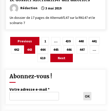
Rédaction
3 mai 2019
Un dossier de 17 pages de Alternatif147 sur la RN147 et le
scénario 7
Pagination
Previous
1
…
439
440
441
des
442
443
444
445
446
447
…
publications
610
Next
Abonnez-vous !
Votre adresse e-mail
*