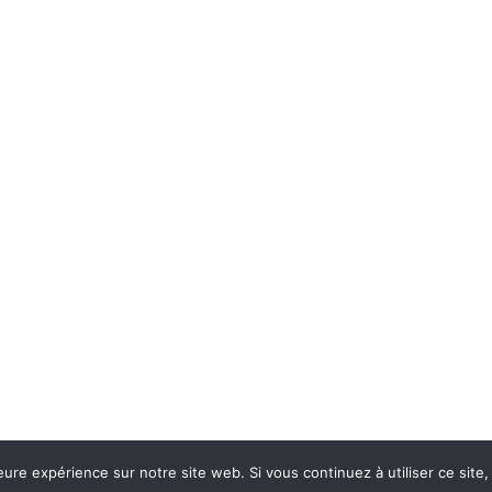
eure expérience sur notre site web. Si vous continuez à utiliser ce sit
Con