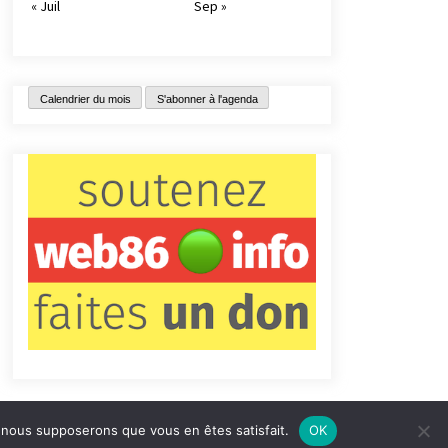
« Juil
Sep »
Calendrier du mois
S'abonner à l'agenda
e, nous supposerons que vous en êtes satisfait.
OK
tact
Qui sommes-nous ?
Informations légales