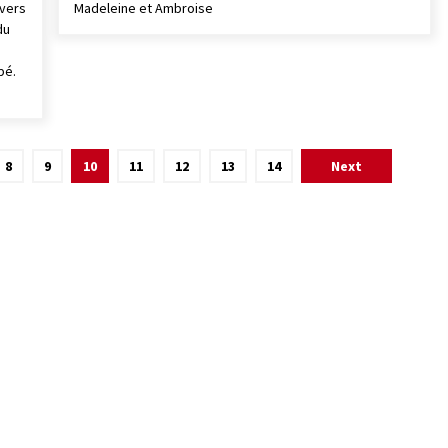
ivers
Madeleine et Ambroise
du
pé.
8
9
10
11
12
13
14
Next