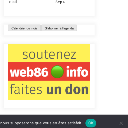
« Juil
Sep »
Calendrier du mois
S'abonner à l'agenda
e, nous supposerons que vous en êtes satisfait.
OK
tact
Qui sommes-nous ?
Informations légales