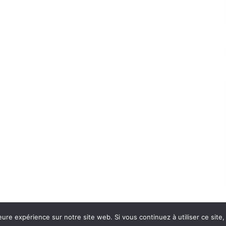
eure expérience sur notre site web. Si vous continuez à utiliser ce sit
Con