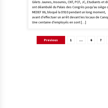
Gilets Jaunes, Insoumis, CNT, PCF, JC, Etudiants et d
ont déambulé du Palais des Congrès jusqu’au siège 
MEDEF 86, bloqué la D910 pendant un long moment,
avant d’effectuer un arrêt devant les locaux de Cano
Une centaine d’employés en sont […]
Pagination
Previous
1
…
6
7
des
publications