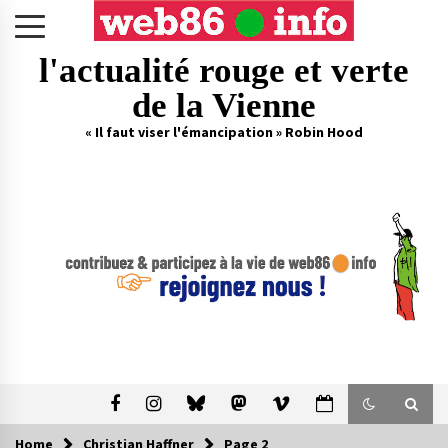
Skip
to
content
l'actualité rouge et verte
de la Vienne
« Il faut viser l'émancipation » Robin Hood
Home
Christian Haffner
Page 2