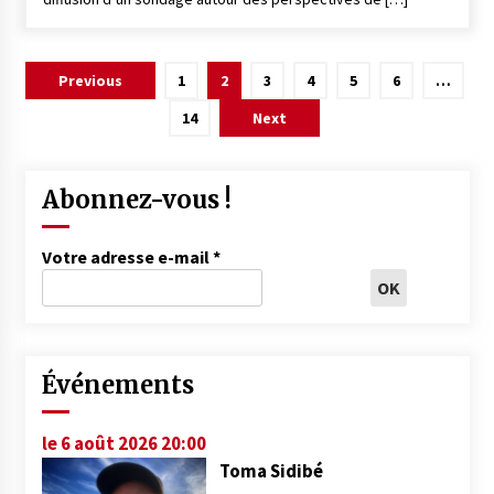
Pagination
Previous
1
2
3
4
5
6
…
des
14
Next
publications
Abonnez-vous !
Votre adresse e-mail
*
Événements
le 6 août 2026 20:00
Toma Sidibé