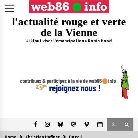
Skip
to
content
l'actualité rouge et verte
de la Vienne
« Il faut viser l'émancipation » Robin Hood
Home
Christian Haffner
Page 3