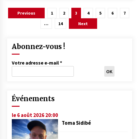
Pagination
Previous
1
2
3
4
5
6
7
des
…
14
Next
publications
Abonnez-vous !
Votre adresse e-mail
*
Événements
le 6 août 2026 20:00
Toma Sidibé