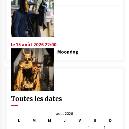
le 15 août 2026 22:00
Moondog
Toutes les dates
août 2026
L
M
M
J
V
S
D
1
2