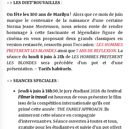
=>
LES DIET’ROUVAILLES
:
On fête les 100 ans de Marilyn
! Alors que ce mois de juin
marque le centenaire de la naissance d’une certaine
Norma Jeane Mortenson, nous avions envie de rendre
hommage à cette fascinante et légendaire figure de
cinéma en vous proposant deux grands classiques en
version restaurée, ressortis pour l’occasion :
LES HOMMES
PREFERENT LES BLONDES
ainsi que
7 ANS DE REFLEXION
. La
séance du
lundi 8 juin à 21h
de
LES HOMMES PREFERENT
LES BLONDES
sera précédée d’un pot et d’une
présentation. –
Tarifs habituels.
=>
SEANCES SPECIALES
:
Jeudi 4 juin à 18h30
, le jury étudiant 2026 du festival
Filmer le travail
est heureux de vous présenter le film
issu de la compétition internationale qu’ils ont
primé cette année :
THE FAMILY APPROACH
. Ils
animeront cette séance en compagnie
d’intervenant·e·s. Séance ouvertes à toutes et tous,
gratuite pour les étudiant·e·s et suivie d’un pot offert