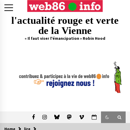
Skip
to
content
l'actualité rouge et verte
de la Vienne
« Il faut viser l'émancipation » Robin Hood
Home
lire