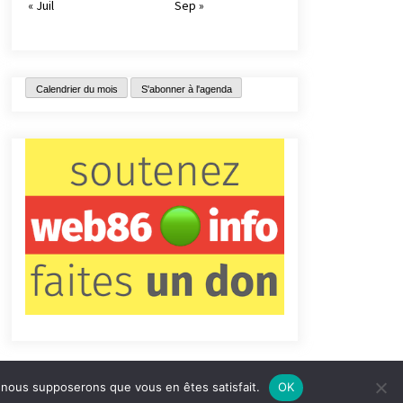
« Juil
Sep »
Calendrier du mois
S'abonner à l'agenda
e, nous supposerons que vous en êtes satisfait.
OK
tact
Qui sommes-nous ?
Informations légales