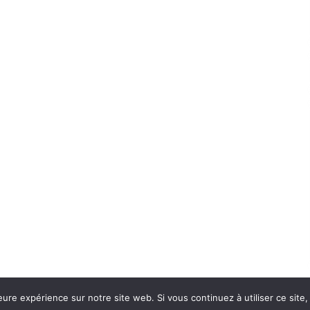
eure expérience sur notre site web. Si vous continuez à utiliser ce sit
Con