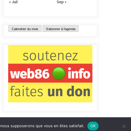
« Juil
Sep »
Calendrier du mois
S'abonner à l'agenda
e, nous supposerons que vous en êtes satisfait.
OK
tact
Qui sommes-nous ?
Informations légales