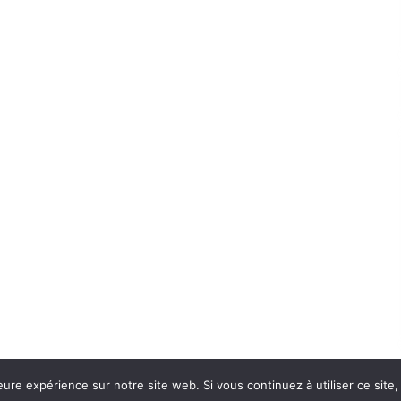
eure expérience sur notre site web. Si vous continuez à utiliser ce sit
Con