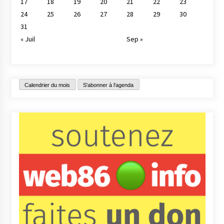
17
18
19
20
21
22
23
24
25
26
27
28
29
30
31
« Juil
Sep »
Calendrier du mois
S'abonner à l'agenda