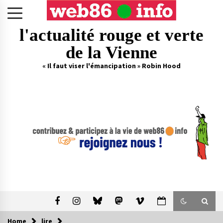
Skip
to
content
l'actualité rouge et verte
de la Vienne
« Il faut viser l'émancipation » Robin Hood
Home
lire