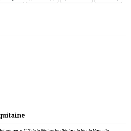
quitaine
s Biologiques » N°7 de la Fédération Régionale bio de Nouvelle