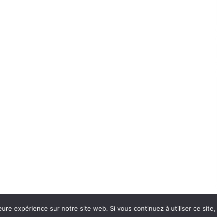
eure expérience sur notre site web. Si vous continuez à utiliser ce sit
Con