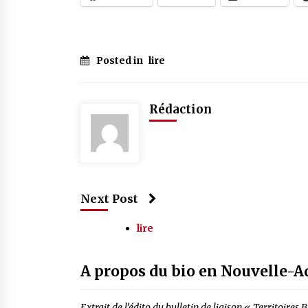
Posted in
lire
Rédaction
Next Post
lire
A propos du bio en Nouvelle-A
Extrait de l’édito du bulletin de liaison « Territoire