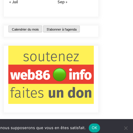
« Juil
Sep »
Calendrier du mois
S'abonner à l'agenda
e, nous supposerons que vous en êtes satisfait.
OK
tact
Qui sommes-nous ?
Informations légales