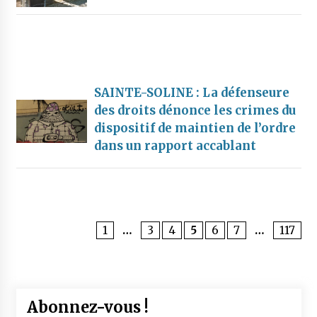
SAINTE-SOLINE : La défenseure
des droits dénonce les crimes du
dispositif de maintien de l’ordre
dans un rapport accablant
1
…
3
4
5
6
7
…
117
Abonnez-vous !