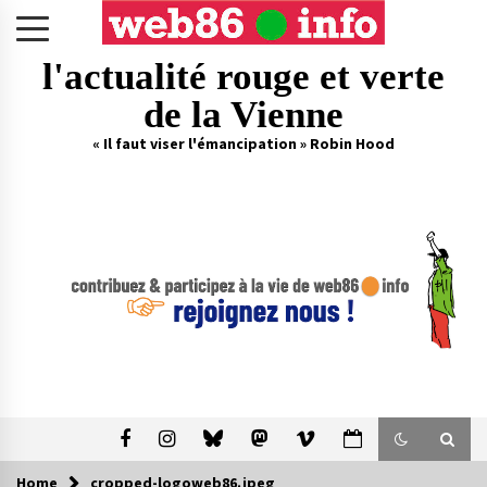
Skip
to
content
l'actualité rouge et verte
de la Vienne
« Il faut viser l'émancipation » Robin Hood
Home
cropped-logoweb86.jpeg