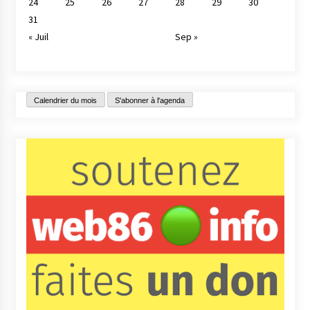
24
25
26
27
28
29
30
31
« Juil
Sep »
Calendrier du mois
S'abonner à l'agenda