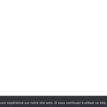
eure expérience sur notre site web. Si vous continuez à utiliser ce sit
Con