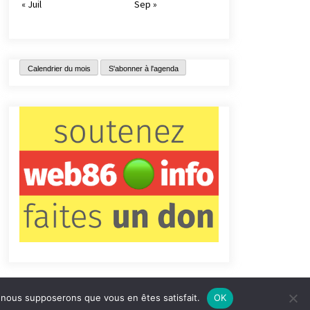
« Juil
Sep »
Calendrier du mois
S'abonner à l'agenda
e, nous supposerons que vous en êtes satisfait.
OK
tact
Qui sommes-nous ?
Informations légales