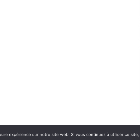
eure expérience sur notre site web. Si vous continuez à utiliser ce sit
Con