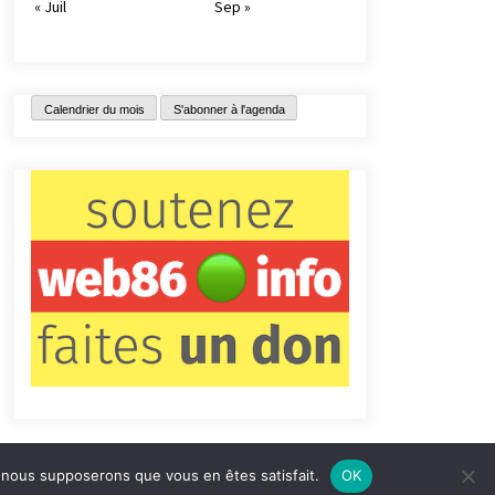
« Juil
Sep »
Calendrier du mois
S'abonner à l'agenda
e, nous supposerons que vous en êtes satisfait.
OK
tact
Qui sommes-nous ?
Informations légales