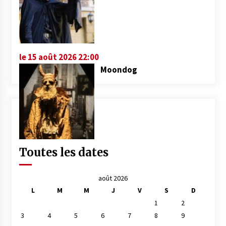
le 15 août 2026 22:00
Moondog
Toutes les dates
août 2026
L
M
M
J
V
S
D
1
2
3
4
5
6
7
8
9