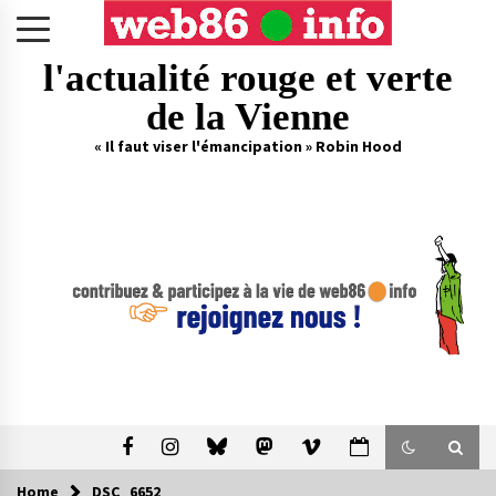
Skip
to
content
l'actualité rouge et verte
de la Vienne
« Il faut viser l'émancipation » Robin Hood
Home
DSC_6652