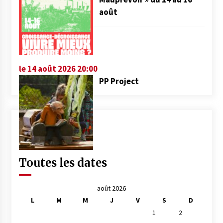
août
le 14 août 2026 20:00
PP Project
Toutes les dates
août 2026
L
M
M
J
V
S
D
1
2