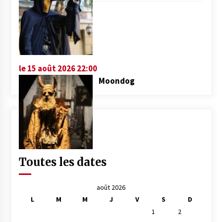
le 15 août 2026 22:00
Moondog
Toutes les dates
août 2026
L
M
M
J
V
S
D
1
2