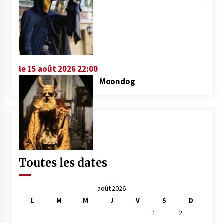
le 15 août 2026 22:00
Moondog
Toutes les dates
août 2026
L
M
M
J
V
S
D
1
2