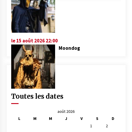
le 15 août 2026 22:00
Moondog
Toutes les dates
août 2026
L
M
M
J
V
S
D
1
2