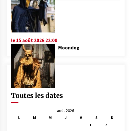
le 15 août 2026 22:00
Moondog
Toutes les dates
août 2026
L
M
M
J
V
S
D
1
2