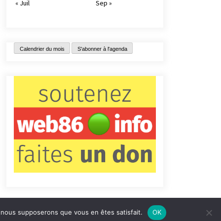
« Juil
Sep »
Calendrier du mois
S'abonner à l'agenda
e, nous supposerons que vous en êtes satisfait.
OK
tact
Qui sommes-nous ?
Informations légales