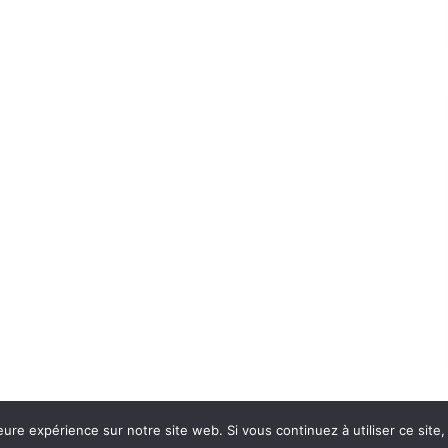
eure expérience sur notre site web. Si vous continuez à utiliser ce sit
Con