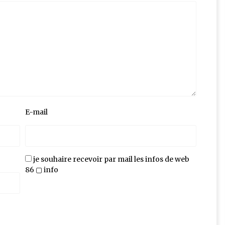
E-mail
je souhaire recevoir par mail les infos de web
86 ▢ info