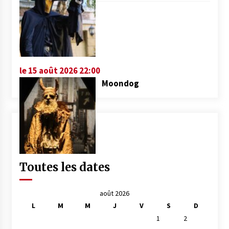
le 15 août 2026 22:00
Moondog
Toutes les dates
août 2026
L
M
M
J
V
S
D
1
2