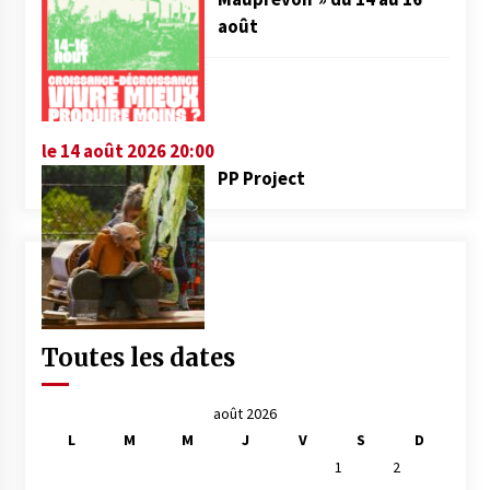
août
le 14 août 2026 20:00
PP Project
Toutes les dates
août 2026
L
M
M
J
V
S
D
1
2