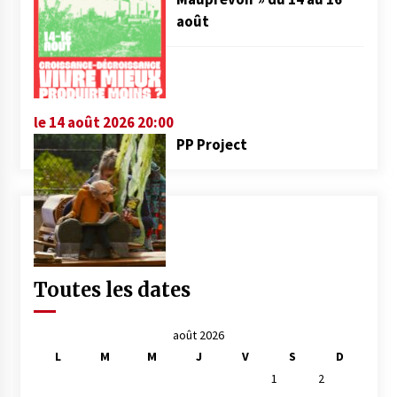
août
le 14 août 2026 20:00
PP Project
Toutes les dates
août 2026
L
M
M
J
V
S
D
1
2