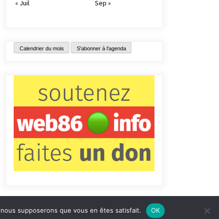
« Juil
Sep »
Calendrier du mois
S'abonner à l'agenda
e, nous supposerons que vous en êtes satisfait.
OK
tact
Qui sommes-nous ?
Informations légales