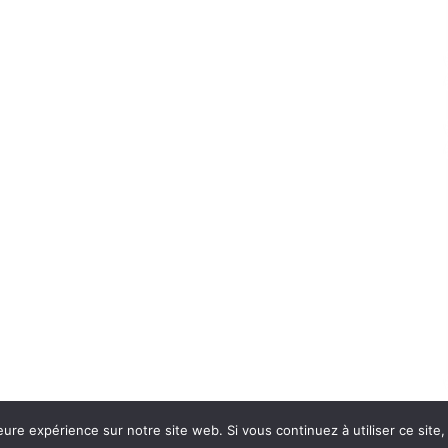
eure expérience sur notre site web. Si vous continuez à utiliser ce sit
Con