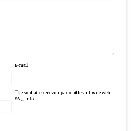
E-mail
je souhaire recevoir par mail les infos de web
86 ▢ info