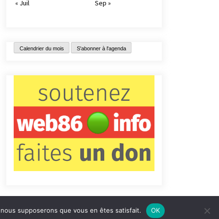
« Juil
Sep »
Calendrier du mois
S'abonner à l'agenda
e, nous supposerons que vous en êtes satisfait.
OK
tact
Qui sommes-nous ?
Informations légales