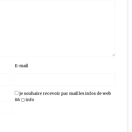
E-mail
je souhaire recevoir par mail les infos de web
86 ▢ info