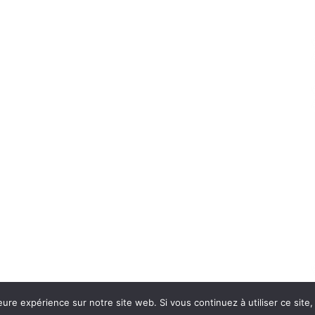
eure expérience sur notre site web. Si vous continuez à utiliser ce sit
Con