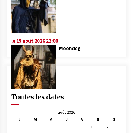
le 15 août 2026 22:00
Moondog
Toutes les dates
août 2026
L
M
M
J
V
S
D
1
2