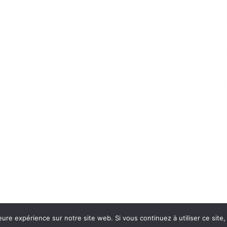
eure expérience sur notre site web. Si vous continuez à utiliser ce sit
Con