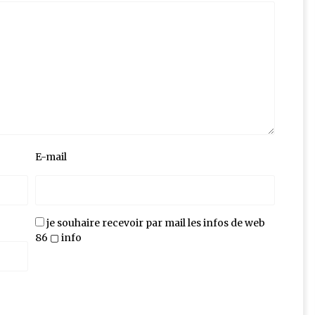
E-mail
je souhaire recevoir par mail les infos de web
86 ▢ info