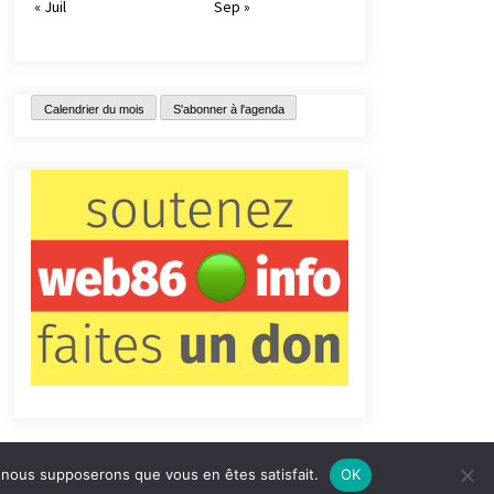
« Juil
Sep »
Calendrier du mois
S'abonner à l'agenda
e, nous supposerons que vous en êtes satisfait.
OK
tact
Qui sommes-nous ?
Informations légales