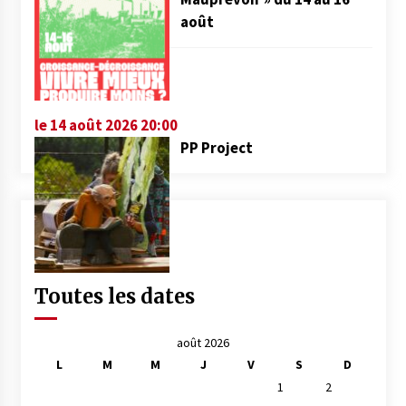
août
le 14 août 2026 20:00
PP Project
Toutes les dates
août 2026
L
M
M
J
V
S
D
1
2