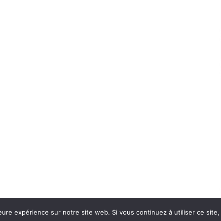
eure expérience sur notre site web. Si vous continuez à utiliser ce sit
Con