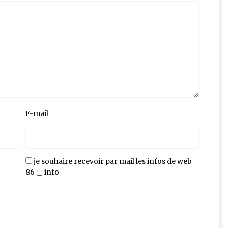
E-mail
je souhaire recevoir par mail les infos de web
86 ▢ info