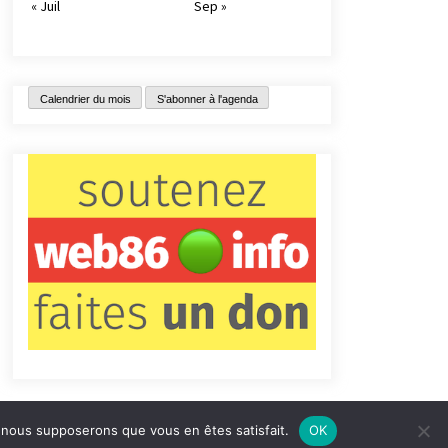
« Juil
Sep »
Calendrier du mois
S'abonner à l'agenda
e, nous supposerons que vous en êtes satisfait.
OK
tact
Qui sommes-nous ?
Informations légales