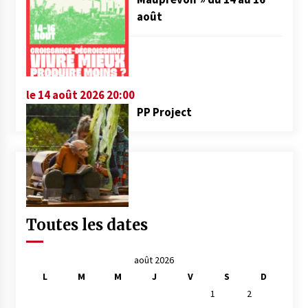
août
le 14 août 2026 20:00
PP Project
Toutes les dates
août 2026
L
M
M
J
V
S
D
1
2