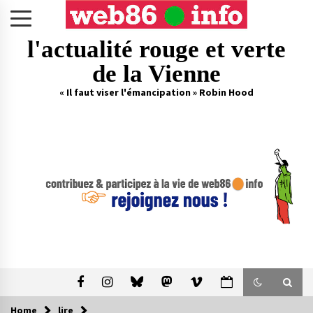
Skip
to
content
l'actualité rouge et verte
de la Vienne
« Il faut viser l'émancipation » Robin Hood
Home
lire