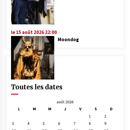
le 15 août 2026 22:00
Moondog
Toutes les dates
août 2026
L
M
M
J
V
S
D
1
2
3
4
5
6
7
8
9