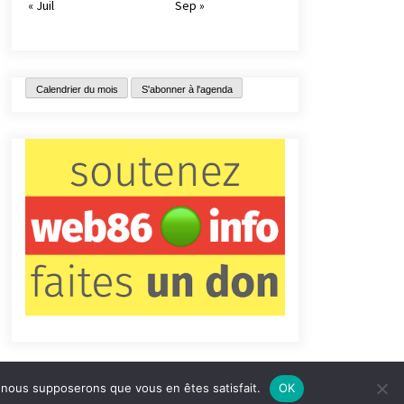
« Juil
Sep »
Calendrier du mois
S'abonner à l'agenda
e, nous supposerons que vous en êtes satisfait.
OK