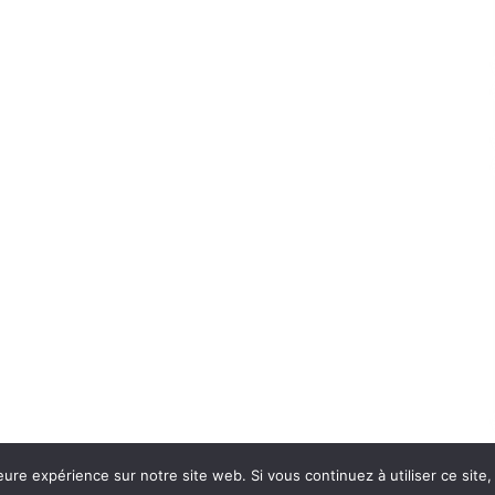
eure expérience sur notre site web. Si vous continuez à utiliser ce sit
Con