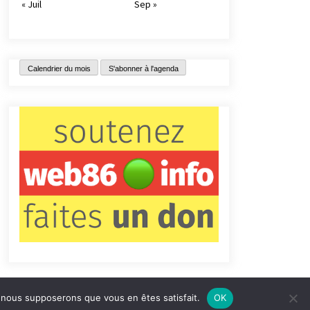
« Juil
Sep »
Calendrier du mois
S'abonner à l'agenda
e, nous supposerons que vous en êtes satisfait.
OK
tact
Qui sommes-nous ?
Informations légales