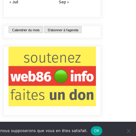
« Juil
Sep »
Calendrier du mois
S'abonner à l'agenda
e, nous supposerons que vous en êtes satisfait.
OK
tact
Qui sommes-nous ?
Informations légales