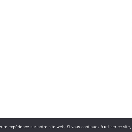
eure expérience sur notre site web. Si vous continuez à utiliser ce sit
Con