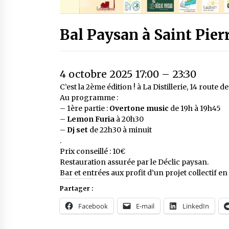
Bal Paysan à Saint Pier
4 octobre 2025 17:00
–
23:30
C’est la 2ème édition ! à La Distillerie,
14 route de
Au programme :
– 1ère partie :
Overtone music
de 19h à 19h45
–
Lemon Furia
à 20h30
–
Dj set
de 22h30 à minuit
.
Prix conseillé : 10€
Restauration assurée par le Déclic paysan.
Bar et entrées aux profit d’un projet collectif en
Partager :
Facebook
E-mail
LinkedIn