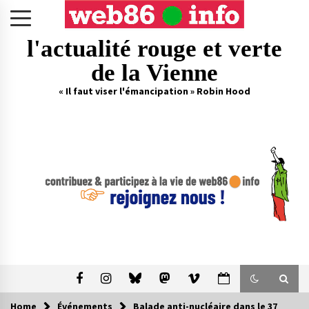
Skip
to
content
l'actualité rouge et verte
de la Vienne
« Il faut viser l'émancipation » Robin Hood
Home
Événements
Balade anti-nucléaire dans le 37