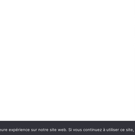
eure expérience sur notre site web. Si vous continuez à utiliser ce sit
Con