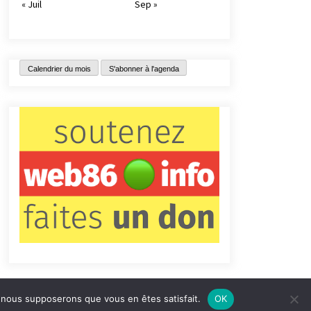
« Juil
Sep »
Calendrier du mois
S'abonner à l'agenda
e, nous supposerons que vous en êtes satisfait.
OK
tact
Qui sommes-nous ?
Informations légales