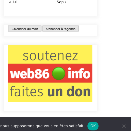
« Juil
Sep »
Calendrier du mois
S'abonner à l'agenda
e, nous supposerons que vous en êtes satisfait.
OK
tact
Qui sommes-nous ?
Informations légales