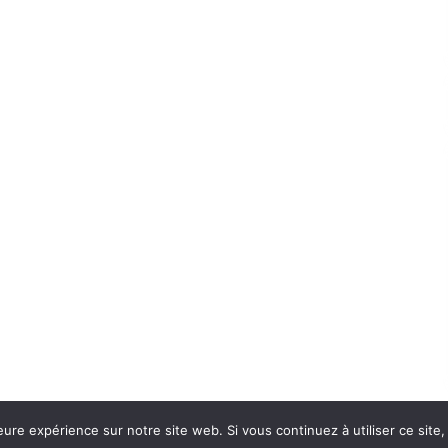
eure expérience sur notre site web. Si vous continuez à utiliser ce sit
Con