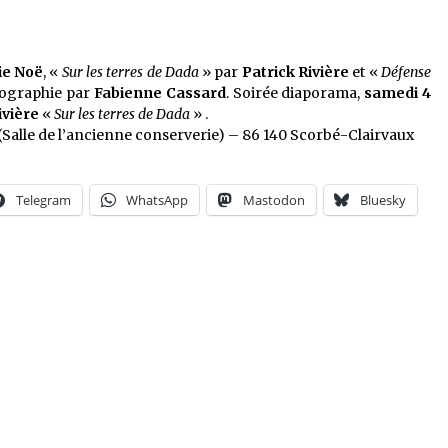
ie Noë
, «
Sur les terres de Dada
» par
Patrick Rivière
et «
Défense
tographie par
Fabienne Cassard
. Soirée diaporama,
samedi 4
ivière
«
Sur les terres de Dada
» .
(Salle de l’ancienne conserverie) – 86 140 Scorbé-Clairvaux
Telegram
WhatsApp
Mastodon
Bluesky