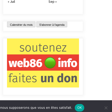
« Juil
Sep »
Calendrier du mois
S'abonner à l'agenda
e, nous supposerons que vous en êtes satisfait.
OK
tact
Qui sommes-nous ?
Informations légales