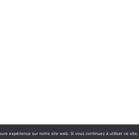
eure expérience sur notre site web. Si vous continuez à utiliser ce sit
Con