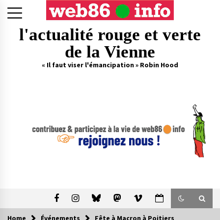
Skip
to
content
l'actualité rouge et verte
de la Vienne
« Il faut viser l'émancipation » Robin Hood
Home
Événements
Fête à Macron à Poitiers