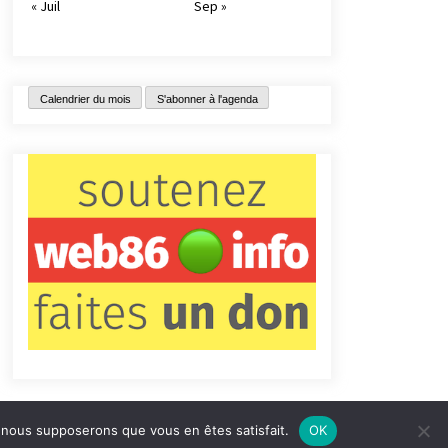
« Juil
Sep »
Calendrier du mois
S'abonner à l'agenda
e, nous supposerons que vous en êtes satisfait.
OK
tact
Qui sommes-nous ?
Informations légales