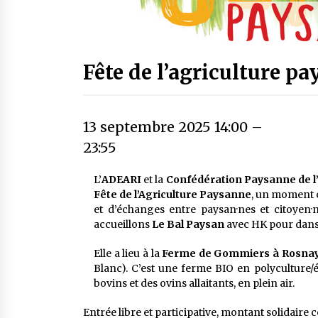
Fête de l’agriculture p
13 septembre 2025 14:00
–
23:55
L’
ADEARI
et la
Confédération Paysanne de l
Fête de l’Agriculture Paysanne
, un moment 
et d’échanges entre paysan·nes et citoyen·
accueillons
Le Bal Paysan
avec HK pour danse
Elle a lieu à la
Ferme de Gommiers à Rosna
Blanc). C’est une ferme BIO en polyculture/é
bovins et des ovins allaitants, en plein air.
Entrée libre et participative, montant solidaire c