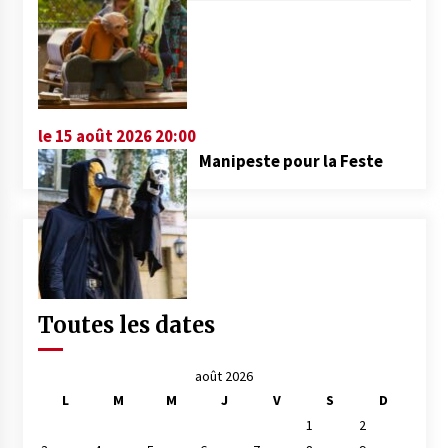
le 15 août 2026 20:00
Manipeste pour la Feste
Toutes les dates
août 2026
L
M
M
J
V
S
D
1
2