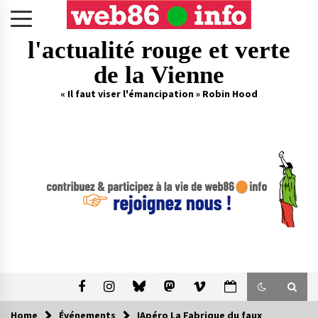
Skip
to
content
l'actualité rouge et verte
de la Vienne
« Il faut viser l'émancipation » Robin Hood
Home
Événements
IApéro La Fabrique du faux